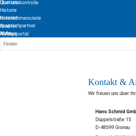
Über uns
Qualitätskontrolle
Historie
Kontakt
Unternehmensziele
Ansprechpartner
Qualität
Mehr...
Anfrage
Kundenportal
Zertifikate
Finden
Kontakt & A
Wir freuen uns über I
Hans Schmid Gmb
Düppelstraße 15
D-48599 Gronau