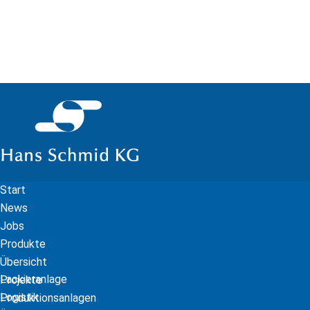
Start
News
Jobs
Produkte
Übersicht
Lackieranlage
Projekte
Logistik
Produktionsanlagen