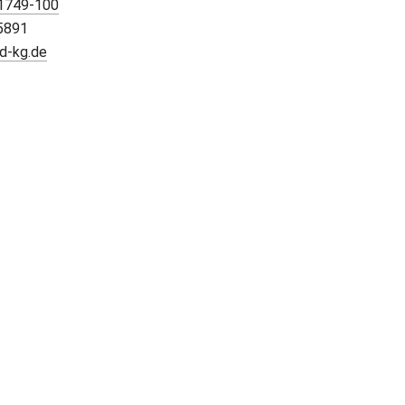
81749-100
5891
d-kg.de