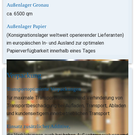
Außenlager Gronau
ca. 6500 qm
Außenlager Papier
(Konsignationslager weltweit operierender Lieferanten) 
im europäischen In- und Ausland zur optimalen 
Papierverfügbarkeit innerhalb eines Tages
Verpackung
Transportoptimierte Verpackungen
für maximale Transportsicherheit und Verhinderung von 
Transportbeschädigung bei Aufladen, Transport, Abladen 
und kundenseitigem innerbetrieblichen Transport
Einsatz zusätzlicher Additive,