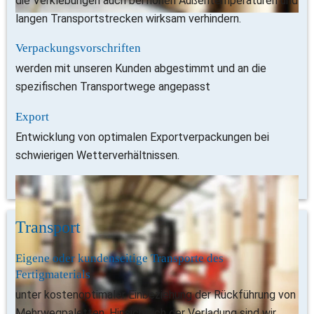
die Verklebungen auch bei hohen Außentemperaturen und 
langen Transportstrecken wirksam verhindern.
Verpackungsvorschriften
werden mit unseren Kunden abgestimmt und an die 
spezifischen Transportwege angepasst
Export
Entwicklung von optimalen Exportverpackungen bei 
schwierigen Wetterverhältnissen.
Transport
Eigene oder kundenseitige Transporte des 
Fertigmaterials
unter kostenoptimaler Einbeziehung der Rückführung von 
Mehrwegpaletten. Hinsichtlich der Verladung sind wir 