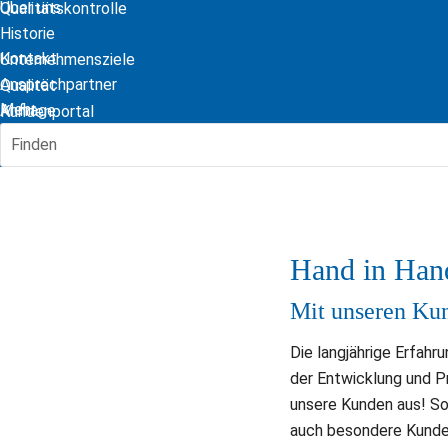
Über uns
Qualitätskontrolle
Historie
Kontakt
Unternehmensziele
Ansprechpartner
Qualität
Mehr...
Anfrage
Kundenportal
Zertifikate
Finden
Hand in Han
Mit unseren Kun
Die langjährige Erfahru
der Entwicklung und Pr
unsere Kunden aus! So 
auch besondere Kunden