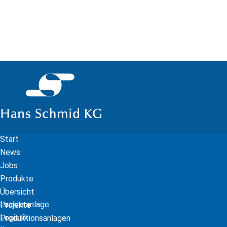
Start
News
Jobs
Produkte
Übersicht
Lackieranlage
Projekte
Logistik
Produktionsanlagen